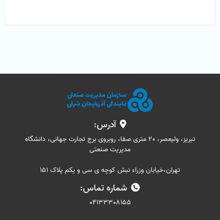
آدرس:
تبریز، ولیعصر، 20 متری صفا، روبروی برج تجارت جهانی، دانشگاه
مدیریت صنعتی
تهران،خیابان وزراء نبش کوچه ی سی و یکم پلاک 151
شماره تماس:
04133308155