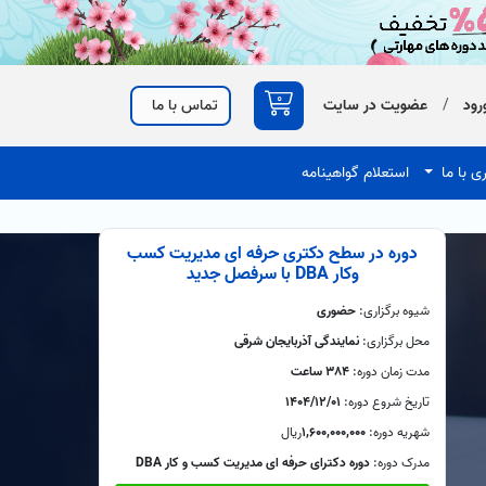
0
رود
/
عضویت در سایت
تماس با ما
ی با ما
استعلام گواهینامه
دوره در سطح دکتری حرفه ای مدیریت کسب
وکار DBA با سرفصل جدید
شیوه برگزاری:
حضوری
محل برگزاری:
نمایندگی آذربایجان شرقی
مدت زمان دوره:
384 ساعت
تاریخ شروع دوره:
1404/12/01
شهریه دوره:
1,600,000,000
ريال
مدرک دوره:
دوره دکترای حرفه ای مدیریت کسب و کار DBA